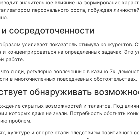
зводит значительное влияние на формирование характ
тализатором персонального роста, побуждая личносте
ино.
и сосредоточенности
образом усиливает показатель стимула конкурентов. 
 и концентрироваться на определенных задачах. Это 
й работе.
что люди, регулярно вовлеченные в казино 7к, демонс
ти в многочисленных повседневных обстоятельствах.
бствует обнаруживать возможно
ождение скрытых возможностей и талантов. Под влия
вии которых даже не знали. Потребность обогнать кон
нию проблем.
х, культуре и спорте стали следствием позитивного 