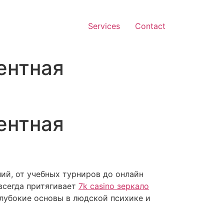
Services
Contact
ентная
ентная
ий, от учебных турниров до онлайн
всегда притягивает
7k casino зеркало
лубокие основы в людской психике и