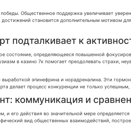
 победы. Общественное поддержка увеличивает уверенн
 достижений становится дополнительным мотивом для
рт подталкивает к активнос
кое состояние, определяющееся повышенной фокусиро
узиазм в казино 7к помогает преодолевать страхи, неу
 выработкой эпинефрина и норадреналина. Эти гормо
рта делает процесс конкуренции не только успешным, 
т: коммуникация и сравне
м, и его действия во значительной мере определяетс
фический вид общественных взаимодействий, построе