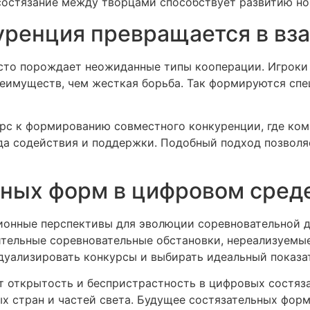
состязание между творцами способствует развитию но
куренция превращается в вз
асто порождает неожиданные типы кооперации. Игроки 
реимуществ, чем жесткая борьба. Так формируются сп
рс к формированию совместного конкуренции, где кома
а содействия и поддержки. Подобный подход позволяет
ьных форм в цифровом сред
онные перспективы для эволюции соревновательной д
тельные соревновательные обстановки, нереализуемые
уализировать конкурсы и выбирать идеальный показат
 открытость и беспристрастность в цифровых состяза
х стран и частей света. Будущее состязательных фор